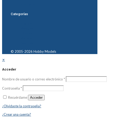
Contacto
Categorías
Carros
Aviones
Drones
Radios
Ver más
© 2005-2026 Hobby Models
✕
Acceder
Nombre de usuario o correo electrónico
*
Contraseña
*
Recuérdame
Acceder
¿Olvidaste la contraseña?
¿Crear una cuenta?