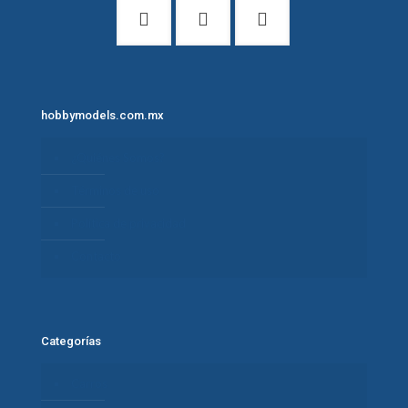
hobbymodels.com.mx
¿Quiénes Somos?
Términos de uso
Política de privacidad
Contacto
Categorías
Carros