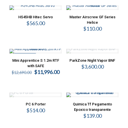
HS45HB Hitec Servo
Master Airscrew GF Series
$
565.00
Helice
$
110.00
EN OFERTA
Mini Apprentice S 1.2m RTF
ParkZone Night Vapor BNF
$
3,600.00
with SAFE
Original
Current
$
11,996.00
$
12,690.00
price
price
was:
is:
$12,690.00.
$11,996.00.
PC 6 Porter
Quimica Tf Pegamento
$
514.00
Epoxico transparente
$
139.00