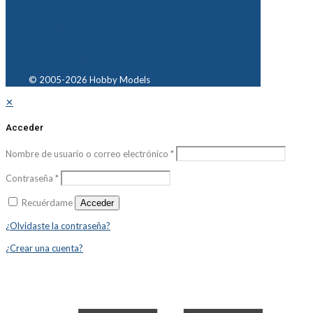
Carros
Aviones
Drones
Radios
Ver más
© 2005-2026 Hobby Models
✕
Acceder
Nombre de usuario o correo electrónico
*
Contraseña
*
Recuérdame
Acceder
¿Olvidaste la contraseña?
¿Crear una cuenta?