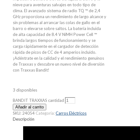
nieve para aventuras salvajes en todo tipo de
clima. El avanzado sistema de radio TQ ™ de 2,4
GHz proporciona un rendimiento de largo alcance y
sin problemas al arrancar las colas de gallo en el
barro o elevarse sobre saltos. La batería incluida
de alta capacidad de 8.4 V NiMH Power Cell ™
brinda largos tiempos de funcionamiento y se
carga rápidamente en el cargador de detección
rápida de picos de CC de 4 amperios incluido.
¡Adéntrate en la calidad y el rendimiento genuinos
de Traxxas y descubre un nuevo nivel de diversión
con Traxxas Bandit!
3 disponibles
BANDIT TRAXXAS cantidad
Añadir al carrito
SKU:
24054
Categoría:
Carros Eléctricos
Descripción