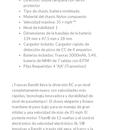
Dirección: doble campana con servo
protector
Tipo de chasis: bañera moldeada
Material del chasis: Nylon compuesto
Velocidad máxima: 35 + mph **
Nivel de habilidad: 1
Dimensiones de la bandeja de la batería:
139 mm x 47,5 mm x 28 mm
Cargador incluido: Cargador rápido de
detección de picos de CC de 4 amperios
Baterías incluidas: Traxxas 3000mAh, 5.4V,
batería de NiMH de 7 celdas con iDTM
Pilas Requeridas: 4 “AA” (Transmisor)
¡Traxxas Bandit lleva la diversión RC a un nivel
completamente nuevo con velocidades más
rápidas, tecnología innovadora y durabilidad de
nivel de pasatiempo!. El chasis elegante y liviano
mantiene el peso bajo para un manejo de gran
nitidez y una velocidad de más de 35 mph. El
potente motor Titan® de 12 vueltas y el control
electrónico de velocidad electrónico XL-5®
impulsan a Bandit a través del agua, el barro y la