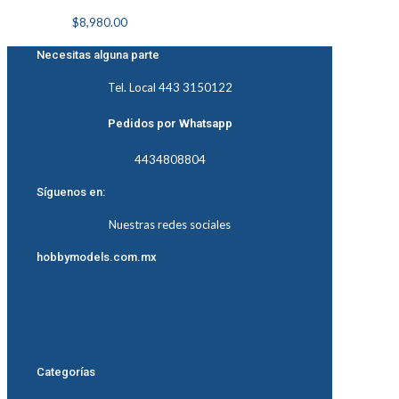
$
8,980.00
Necesitas alguna parte
Tel. Local 443 3150122
Pedidos por Whatsapp
4434808804
Síguenos en:
Nuestras redes sociales
hobbymodels.com.mx
¿Quiénes Somos?
Términos de uso
Política de privacidad
Contacto
Categorías