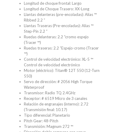
Longitud de choque frontal: Largo
Longitud de Choque Trasero: XX-Long
Llantas delanteras (pre-encoladas): Alias ​​™
Ribbed 2.2 “
Llantas Traseras (Pre-encoladas): Alias ​​™
Step-Pin 2.2 “
Ruedas delanteras: 2.2 “cromo espejo
(Tracer ™)
Ruedas traseras: 2.2 “Espejo-cromo (Tracer
™)
Control de velocidad electrónico: XL-5 ™
Control de velocidad electrónico
Motor (eléctrico): Titan® 12T 550 (12-Turn
550)
Servo de dirección: # 2056 High Torque
Waterproof
Transmisor: Radio TQ 2.4GHz
Receptor: # 6519 Micro de 3 canales
Relación de engranajes (interno): 2.72
(Transmisión final: 10.17)
Tipo diferencial: Planetario
Pitch Gear: 48-Pitch
Transmisión: Magnum 272 ™