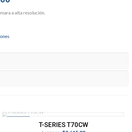
price
mara a alta resolución.
is:
00.
$1,225.00.
ones
EN OFERTA
T-SERIES T70CW