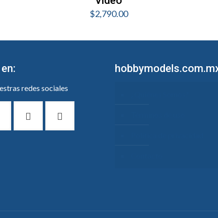
Video
$
2,790.00
 en:
hobbymodels.com.m
stras redes sociales
¿Quiénes Somos?
Términos de uso
Política de privacidad
Contacto