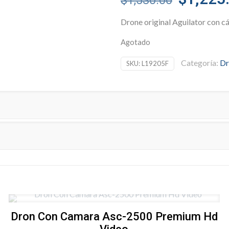
$
1,530.00
price
Drone original Aguilator con cá
was:
$1,530.
Agotado
Categoría:
Dr
SKU:
L19205F
Dron Con Camara Asc-2500 Premium Hd