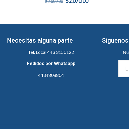
Original
Current
$
2,070.00
$
2,300.00
price
price
was:
is:
$2,300.00.
$2,070.00.
Necesitas alguna parte
Síguenos
Tel. Local 443 3150122
Nue
Pedidos por Whatsapp
4434808804