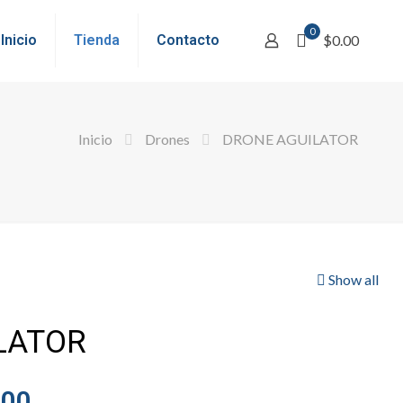
0
Inicio
Tienda
Contacto
$0.00
Inicio
Drones
DRONE AGUILATOR
Show all
LATOR
l
Current
.00