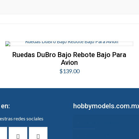
6
oz
cantidad
Ruedas DuBro Bajo Rebote Bajo Para
Avion
$
139.00
 en:
hobbymodels.com.m
stras redes sociales
¿Quiénes Somos?
Términos de uso