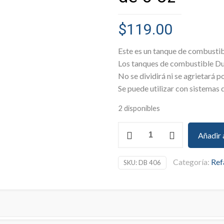
$
119.00
Este es un tanque de combusti
Los tanques de combustible Du
No se dividirá ni se agrietará po
Se puede utilizar con sistemas 
2 disponibles
DU
Añadir 
BRO
Tanque
Categoría:
Ref
SKU:
DB 406
de
gasolina
para
avión
de