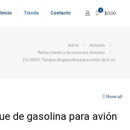
0
Inicio
Tienda
Contacto
$0.00
Inicio
Aviones
Refacciones y Accesorios Aviones
DU BRO Tanque de gasolina para avión de 6 oz
Show all
e de gasolina para avión