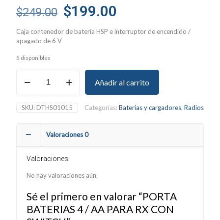
Original
Current
$
199.00
$
249.00
price
price
Caja contenedor de batería HSP e interruptor de encendido /
was:
is:
apagado de 6 V
$249.00.
$199.00.
5 disponibles
PORTA
Añadir al carrito
BATERIAS
4
/
SKU:
DTHS01015
Categorías:
Baterías y cargadores
,
Radios
AA
PARA
RX
Valoraciones
0
CON
SWITCH
cantidad
Valoraciones
No hay valoraciones aún.
Sé el primero en valorar “PORTA
BATERIAS 4 / AA PARA RX CON