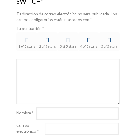
SWITCH”
Tu dirección de correo electrónico no será publicada.
Los
campos obligatorios están marcados con
*
Tu puntuación
*
1 of 5 stars
2 of 5 stars
3 of 5 stars
4 of 5 stars
5 of 5 stars
Nombre
*
Correo
electrónico
*