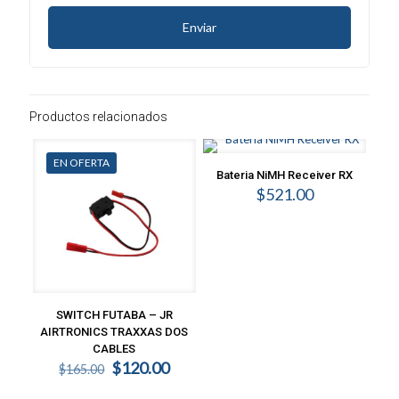
Productos relacionados
EN OFERTA
Bateria NiMH Receiver RX
$
521.00
SWITCH FUTABA – JR
AIRTRONICS TRAXXAS DOS
CABLES
Original
Current
$
120.00
$
165.00
price
price