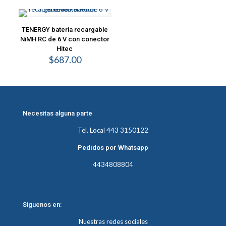
was:
is:
$165.00.
$120.00.
TENERGY bateria recargable
NiMH RC de 6 V con conector
Hitec
$
687.00
Necesitas alguna parte
Tel. Local 443 3150122
Pedidos por Whatsapp
4434808804
Síguenos en:
Nuestras redes sociales