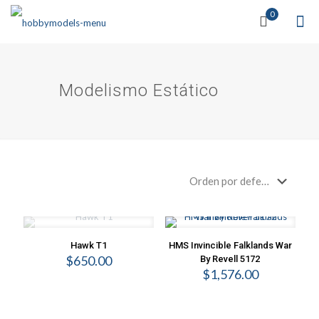
0
Modelismo Estático
Hawk T1
HMS Invincible Falklands War
$
650.00
By Revell 5172
$
1,576.00