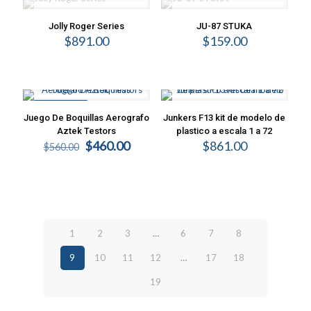
Jolly Roger Series
JU-87 STUKA
$
891.00
$
159.00
EN OFERTA
Juego De Boquillas Aerografo
Junkers F13 kit de modelo de
Aztek Testors
plastico a escala 1 a 72
Original
Current
$
460.00
$
861.00
$
560.00
price
price
was:
is:
$560.00.
$460.00.
1
2
3
…
6
7
8
9
10
11
12
…
17
18
19