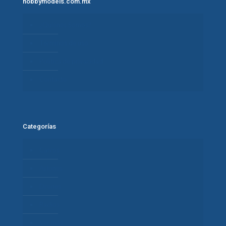
hobbymodels.com.mx
¿Quiénes Somos?
Términos de uso
Política de privacidad
Contacto
Categorías
Carros
Aviones
Drones
Radios
Ver más