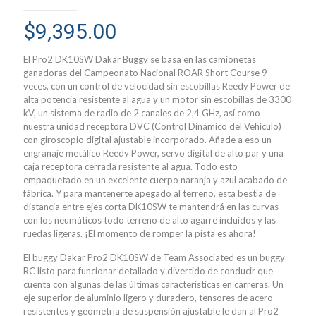
$
9,395.00
El Pro2 DK10SW Dakar Buggy se basa en las camionetas
ganadoras del Campeonato Nacional ROAR Short Course 9
veces, con un control de velocidad sin escobillas Reedy Power de
alta potencia resistente al agua y un motor sin escobillas de 3300
kV, un sistema de radio de 2 canales de 2,4 GHz, así como
nuestra unidad receptora DVC (Control Dinámico del Vehículo)
con giroscopio digital ajustable incorporado. Añade a eso un
engranaje metálico Reedy Power, servo digital de alto par y una
caja receptora cerrada resistente al agua. Todo esto
empaquetado en un excelente cuerpo naranja y azul acabado de
fábrica. Y para mantenerte apegado al terreno, esta bestia de
distancia entre ejes corta DK10SW te mantendrá en las curvas
con los neumáticos todo terreno de alto agarre incluidos y las
ruedas ligeras. ¡El momento de romper la pista es ahora!
El buggy Dakar Pro2 DK10SW de Team Associated es un buggy
RC listo para funcionar detallado y divertido de conducir que
cuenta con algunas de las últimas características en carreras. Un
eje superior de aluminio ligero y duradero, tensores de acero
resistentes y geometría de suspensión ajustable le dan al Pro2