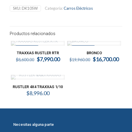
SKU:
DK10SW
Categoría:
Carros Eléctricos
Productos relacionados
EN OFERTA
EN OFERTA
TRAXXAS RUSTLER RTR
BRONCO
Original
$
7,990.00
Current
Original
$
16,700.00
Curre
$
8,600.00
$
19,960.00
price
price
price
price
was:
is:
was:
is:
$8,600.00.
$7,990.00.
$19,960.00.
$16,7
RUSTLER 4X4 TRAXXAS 1/10
$
8,996.00
Necesitas alguna parte